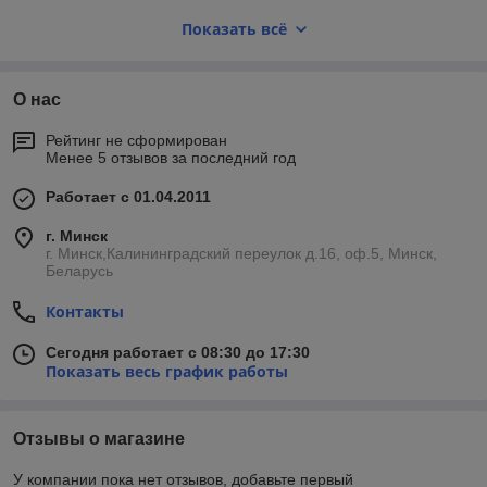
денежные средства, затрачиваемые на эксплуатацию
Показать всё
оборудования. Применение вентиляционных приточно-
вытяжных установок с утилизацией тепла позволяет беречь и
экономно расходовать природные ресурсы.
О нас
В классической системе вентиляции в холодный период года
вместе с вытяжным воздухом из помещения в окружающую
Рейтинг не сформирован
среду выбрасывается драгоценное тепло, при этом
Менее 5 отзывов за последний год
одновременно тратится большое количество энергии на
нагрев приточного воздуха, поступающего с улицы. Что же
Работает с 01.04.2011
можно сделать, чтобы не выбрасывать ценное тепло «в
трубу»? Ответ очевиден. Необходимо использовать
г. Минск
приточно-вытяжные установки которые будут теплом
г. Минск,Калининградский переулок д.16, оф.5, Минск,
вытяжного воздуха подогревать приточный воздух. Этот
Беларусь
процесс возврата и использования уходящего тепла
называется утилизацией или рекуперацией. Рекуператоры
Контакты
бывают трех основных типов: перекрестно-точные
(пластинчатые), противоточные (пластинчатые) и роторные
Сегодня работает с 08:30 до 17:30
рекуператоры.
Показать весь график работы
Отзывы о магазине
У компании пока нет отзывов, добавьте первый