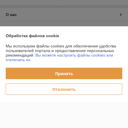
О нас
Контакты
Обработка файлов cookie
Доставка и оплата
Мы используем файлы cookies для обеспечения удобства
пользователей портала и предоставления персональных
График работы
рекомендаций.
Вы можете настроить файлы cookies или
отключить их.
Полная версия сайта
Принять
Политика обработки cookies
Отклонить
Сайт создан на платформе Deal.by
Информация для покупателя
Юридическое лицо:
ООО "Даймондэйр"
220058,г.Минск,ул.Нововиленская д.38,к.11