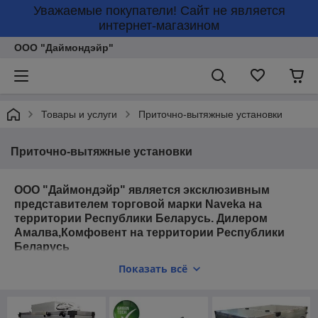
Уважаемые покупатели! Сайт не является
интернет-магазином
ООО "Даймондэйр"
Товары и услуги
Приточно-вытяжные установки
Приточно-вытяжные установки
ООО "Даймондэйр" является эксклюзивным
представителем торговой марки Naveka на
территории Республики Беларусь. Дилером
Амалва,Комфовент на территории Республики
Беларусь
Приточно-вытяжные установки
Показать всё
Приточно-вытяжные установки работают на проветривание и
вентиляцию, а так же обеспечивают вытяжку отработанного
воздуха из помещения. Грамотное расположение заборных
решеток в приточно-вытяжной установке, позволяет