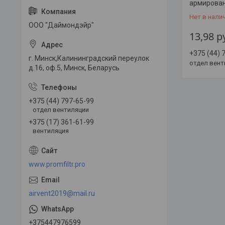
армирова
Нет в нали
ООО "Даймондэйр"
13,98
р
+375 (44) 
г. Минск,Калининградский переулок
отдел вент
д.16, оф.5, Минск, Беларусь
+375 (44) 797-65-99
отдел вентиляции
+375 (17) 361-61-99
вентиляция
www.promfiltr.pro
airvent2019@mail.ru
+375447976599