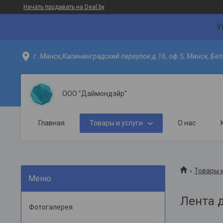
Начать продавать на Deal.by
У
г. Минск,Калининградский переулок д.16, оф.5, Минск, Бел
ООО "Даймондэйр"
Главная
Товары и услуги
О нас
Товары и
Лента 
Фотогалерея