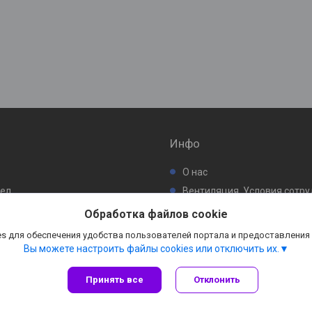
Инфо
О нас
бел
Вентиляция. Условия сотр
ьтр
Обработка файлов cookie
s для обеспечения удобства пользователей портала и предоставления
Вы можете настроить файлы cookies или отключить их.
Принять все
Отклонить
Сайт создан на платформе Deal.by
Политика обработки файлов cookies
ООО "Даймондэйр" |
Пожаловаться на контент