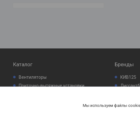
Каталог
Бренды
Вентиляторы
КИВ125
Приточно-вытяжные установки
Лиссант
Кондиционеры
Промфил
Проектирование систем вентиляции
Мы используем файлы cookie