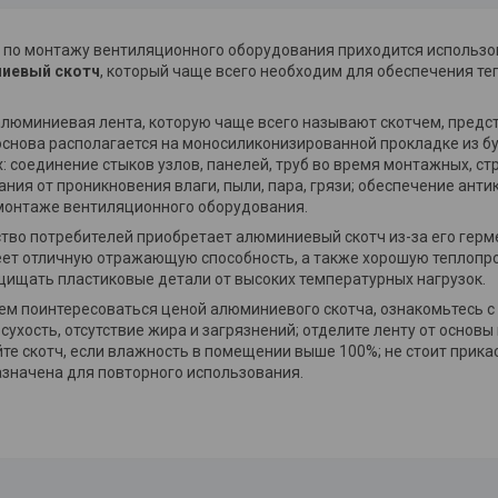
х по монтажу вентиляционного оборудования приходится использ
иевый скотч
, который чаще всего необходим для обеспечения те
люминиевая лента, которую чаще всего называют скотчем, предст
снова располагается на моносиликонизированной прокладке из бу
: соединение стыков узлов, панелей, труб во время монтажных, с
ния от проникновения влаги, пыли, пара, грязи; обеспечение ант
 монтаже вентиляционного оборудования.
во потребителей приобретает алюминиевый скотч из-за его герме
еет отличную отражающую способность, а также хорошую теплопр
щищать пластиковые детали от высоких температурных нагрузок.
ем поинтересоваться ценой алюминиевого скотча, ознакомьтесь с
 сухость, отсутствие жира и загрязнений; отделите ленту от основ
те скотч, если влажность в помещении выше 100%; не стоит прикас
азначена для повторного использования.