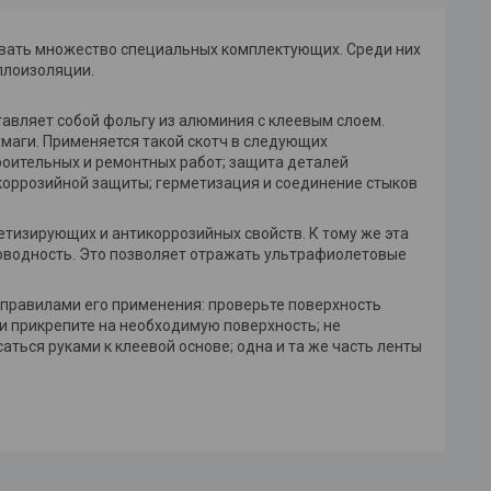
овать множество специальных комплектующих. Среди них
плоизоляции.
авляет собой фольгу из алюминия с клеевым слоем.
маги. Применяется такой скотч в следующих
троительных и ремонтных работ; защита деталей
икоррозийной защиты; герметизация и соединение стыков
тизирующих и антикоррозийных свойств. К тому же эта
оводность. Это позволяет отражать ультрафиолетовые
 правилами его применения: проверьте поверхность
ы и прикрепите на необходимую поверхность; не
аться руками к клеевой основе; одна и та же часть ленты