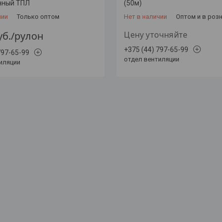
нный ТПЛ
(50м)
чии
Только оптом
Нет в наличии
Оптом и в роз
уб.
/рулон
Цену уточняйте
+375 (44) 797-65-99
797-65-99
отдел вентиляции
иляции