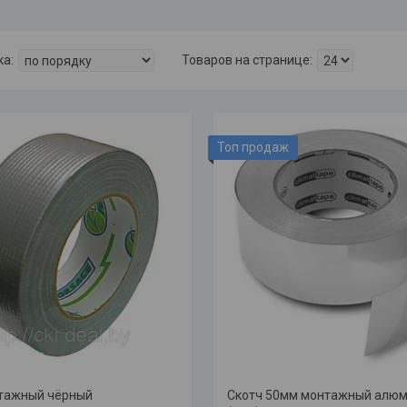
Топ продаж
тажный чёрный
Скотч 50мм монтажный алю