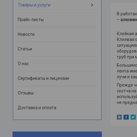
Товары и услуги
В работа
Прайс-листы
–
алюмин
Клейкая а
Новости
Клеевая о
ситуациях
Статьи
оборудова
труб при
О нас
Большинст
лента им
лучи и за
Сертификаты и лицензии
Прежде ч
скотча на
Отзывы
используй
не предн
Доставка и оплата