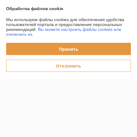
О нас
Обработка файлов cookie
Контакты
Мы используем файлы cookies для обеспечения удобства
пользователей портала и предоставления персональных
рекомендаций.
Вы можете настроить файлы cookies или
Доставка и оплата
отключить их.
График работы
Принять
Полная версия сайта
Отклонить
Политика обработки cookies
Сайт создан на платформе Deal.by
Информация для покупателя
Юридическое лицо:
ООО "Даймондэйр"
220058,г.Минск,ул.Нововиленская д.38,к.11
Регистрационный номер ЕГР: 193225958