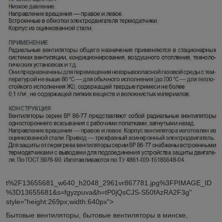
t%2F13655681_w640_h2048_2961vr867781.jpg%3FPIMAGE_ID
%3D13655681&s=fgyzpuva&h=tP0jQsCJS-S50fAzRA2F3g"
style="height:269px;width:640px">
Бытовые вентиляторы, бытовые вентиляторы в минске,