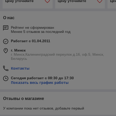
Цену уточняйте
Цену уточняйте
Це
86-77-5,0-0,75/1000 ВК1
86-77-8,0-18,5/1500 ВК1
86-
О нас
Рейтинг не сформирован
Менее 5 отзывов за последний год
Работает с 01.04.2011
г. Минск
г. Минск,Калининградский переулок д.16, оф.5, Минск,
Беларусь
Контакты
Сегодня работает с 08:30 до 17:30
Показать весь график работы
Отзывы о магазине
У компании пока нет отзывов, добавьте первый