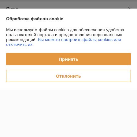
О нас
Обработка файлов cookie
Контакты
Мы используем файлы cookies для обеспечения удобства
пользователей портала и предоставления персональных
Доставка и оплата
рекомендаций.
Вы можете настроить файлы cookies или
отключить их.
График работы
Принять
Полная версия сайта
Отклонить
Политика обработки cookies
Сайт создан на платформе Deal.by
Информация для покупателя
Юридическое лицо:
ООО "Даймондэйр"
220058,г.Минск,ул.Нововиленская д.38,к.11