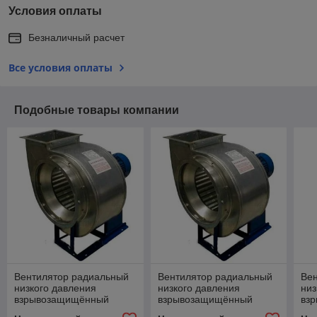
Условия оплаты
Безналичный расчет
Все условия оплаты
Подобные товары компании
Вентилятор радиальный
Вентилятор радиальный
Ве
низкого давления
низкого давления
низ
взрывозащищённый
взрывозащищённый
вз
коррозионностойкий ВР
коррозионностойкий ВР
кор