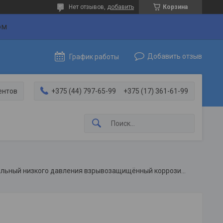
Нет отзывов,
добавить
Корзина
ом
Добавить отзыв
График работы
ентов
+375 (44) 797-65-99
+375 (17) 361-61-99
Вентилятор радиальный низкого давления взрывозащищённый коррозионностойкий вр 86-77-5,0-0,75/1000 вк1