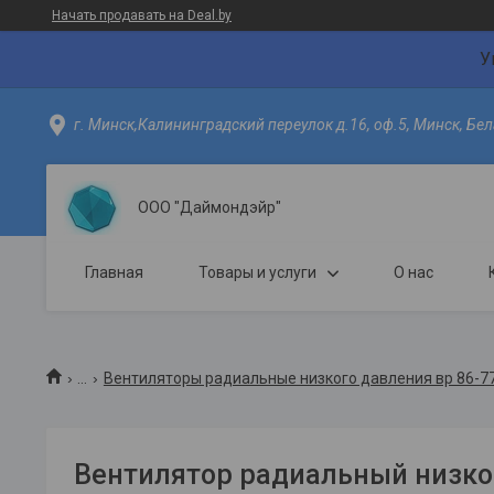
Начать продавать на Deal.by
У
г. Минск,Калининградский переулок д.16, оф.5, Минск, Бел
ООО "Даймондэйр"
Главная
Товары и услуги
О нас
...
Вентиляторы радиальные низкого давления вр 86-
Вентилятор радиальный низко