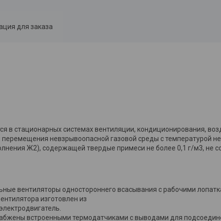
ция для заказа
я в стационарных системах вентиляции, кондиционирования, воз
я перемещения невзрывоопасной газовой среды с температурой не
полнения Ж2), содержащей твердые примеси не более 0,1 г/м3, не
ьные вентиляторы одностороннего всасывания с рабочими лопатк
вентилятора изготовлен из
электродвигатель.
снабжены встроенными термодатчиками с выводами для подсоедин