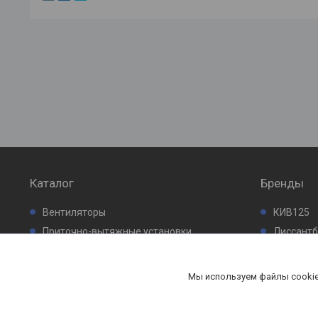
Каталог
Бренды
Вентиляторы
КИВ125
Приточно-вытяжные установки
Лиссант
Кондиционеры
Промфил
Проектирование систем вентиляции
Мы используем файлы cookie