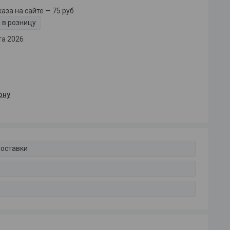
за на сайте — 75 руб
 в розницу
та 2026
ону
доставки