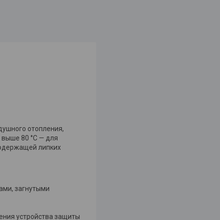
душного отопления,
 выше 80 °С — для
 содержащей липких
ами, загнутыми
ения устройства защиты