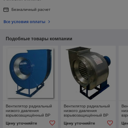
Безналичный расчет
Все условия оплаты
Подобные товары компании
Вентилятор радиальный
Вентилятор радиальный
Ве
низкого давления
низкого давления
низ
взрывозащищённый ВР
взрывозащищённый ВР
вз
86-77м 2,5-0,55/3000 В1
86-77-10,0-15,0/1000 В1
86-
Цену уточняйте
Цену уточняйте
Це