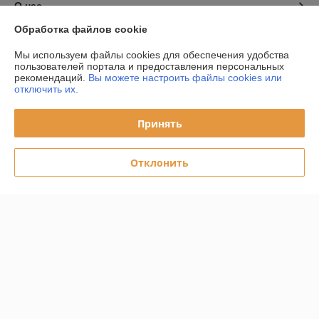
О нас
Обработка файлов cookie
Контакты
Мы используем файлы cookies для обеспечения удобства
пользователей портала и предоставления персональных
Доставка и оплата
рекомендаций.
Вы можете настроить файлы cookies или
отключить их.
График работы
Принять
Полная версия сайта
Отклонить
Политика обработки cookies
Сайт создан на платформе Deal.by
Информация для покупателя
Юридическое лицо:
ООО "Даймондэйр"
220058,г.Минск,ул.Нововиленская д.38,к.11
Регистрационный номер ЕГР: 193225958