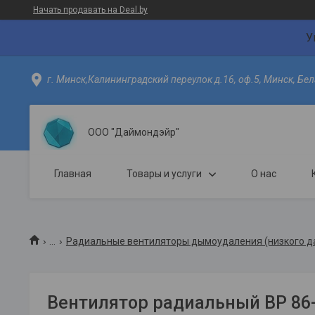
Начать продавать на Deal.by
У
г. Минск,Калининградский переулок д.16, оф.5, Минск, Бел
ООО "Даймондэйр"
Главная
Товары и услуги
О нас
...
Радиальные вентиляторы дымоудаления (низкого да
Вентилятор радиальный ВР 86-