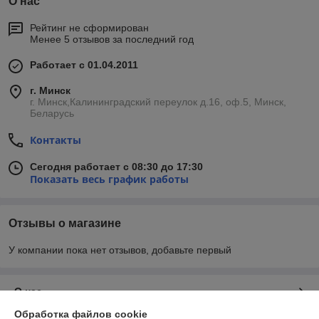
О нас
Рейтинг не сформирован
Менее 5 отзывов за последний год
Работает с 01.04.2011
г. Минск
г. Минск,Калининградский переулок д.16, оф.5, Минск,
Беларусь
Контакты
Сегодня работает с 08:30 до 17:30
Показать весь график работы
Отзывы о магазине
У компании пока нет отзывов, добавьте первый
О нас
Обработка файлов cookie