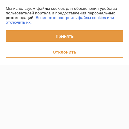
Контакты
Мы используем файлы cookies для обеспечения удобства
пользователей портала и предоставления персональных
Доставка и оплата
рекомендаций.
Вы можете настроить файлы cookies или
отключить их.
График работы
Принять
Полная версия сайта
Отклонить
Политика обработки cookies
Сайт создан на платформе Deal.by
Информация для покупателя
Юридическое лицо:
ООО "Даймондэйр"
220058,г.Минск,ул.Нововиленская д.38,к.11
Регистрационный номер ЕГР: 193225958
УНП: 193225958
Регистрационный орган: Минский РИК