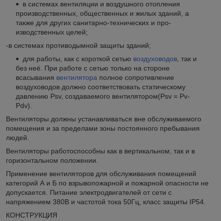
в системах вентиляции и воздушного отопления
производственных, обще­ственных и жилых зданий, а
также для других санитарно-технических и про­
изводственных целей;
-в системах противодымной защиты зданий;
для работы, как с короткой сетью
воздуховодов
, так и
без неё. При работе с сетью только на стороне
всасывания
вентилятора
полное сопротивление
воздуховодов должно соответствовать статическому
давлению Рsv, создавае­мого вентилятором(Psv = Pv-
Pdv).
Вентиляторы должны устанавливаться вне обслуживаемого
помещения и за пределами зоны постоянного пребывания
людей.
Вентиляторы работоспособны как в вертикальном, так и в
горизонтальном положении.
Применение вентиляторов для обслуживания помещений
категорий А и Б по взрывопожарной и пожарной опасности не
допускается. Питание электродвигателей от сети с
напряжением 380В и частотой тока 50Гц, класс защиты IP54.
КОНСТРУКЦИЯ