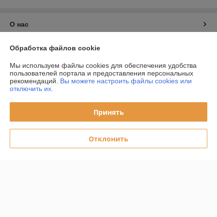
О нас
Контакты
Обработка файлов cookie
Мы используем файлы cookies для обеспечения удобства
Доставка и оплата
пользователей портала и предоставления персональных
рекомендаций.
Вы можете настроить файлы cookies или
отключить их.
График работы
Принять
Полная версия сайта
Отклонить
Политика обработки cookies
Сайт создан на платформе Deal.by
Информация для покупателя
Юридическое лицо:
ООО "Даймондэйр"
220058,г.Минск,ул.Нововиленская д.38,к.11