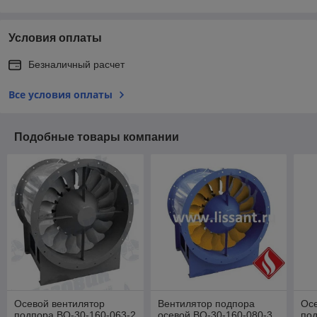
Условия оплаты
Безналичный расчет
Все условия оплаты
Подобные товары компании
Осевой вентилятор
Вентилятор подпора
Осе
подпора ВО-30-160-063-2
осевой ВО-30-160-080-3
под