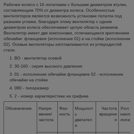
Рабочее колесо с 16 лопатками с большим диаметром втулки,
составляющим 70% от диаметра колеса. Особенностью
вентиляторов является возможность установки лопаток под
разными углами, благодаря этому вентилятор с одним
диаметром колеса обеспечивает целую область режимов.
Вентилятор имеет две компоновки, отличающиеся креплением
обечайки: фланцевое (исполнение 01) и на стойке (исполнение
02). Осевые вентиляторы изготавливаются из углеродистой
стали.
ВО - вентилятор осевой
30-160 - серия высокого давления
01 - исполнение обечайки фланцевое 02 - исполнение
обечайки на стойке
080 - типоразмер
2 - номер характеристики на графике
Обозначение
Напря­
Фаз-
Мощност
Частота
Угол
жение/
ность
ь
вращени
накло
частота
двигател
я
лопато
я