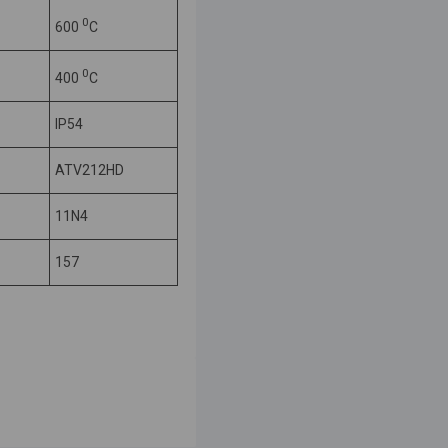
0
600
C
0
400
C
IP54
ATV212HD
11N4
157