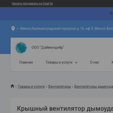
Начать продавать на Deal.by
У
г. Минск,Калининградский переулок д.16, оф.5, Минск, Бел
ООО "Даймондэйр"
Главная
Товары и услуги
О нас
Товары и услуги
Вентиляторы
Вентиляторы дымоуда
Крышный вентилятор дымоудал