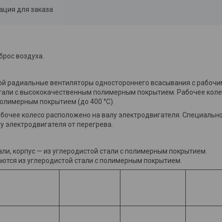
ция для заказа
брос воздуха.
 радиальные вен­тиляторы одностороннего всасывания с рабочи
стали с высококаче­ственным полимерным покрытием. Рабочее коле
 полимерным покрытием (до 400 °С).
бочее колесо рас­положено на валу электродвигателя. Специальн
 электродвигателя от пере­грева.
али, корпус — из угле­родистой стали с полимерным покрытием.
аются из углеродистой стали с полимерным покрытием.