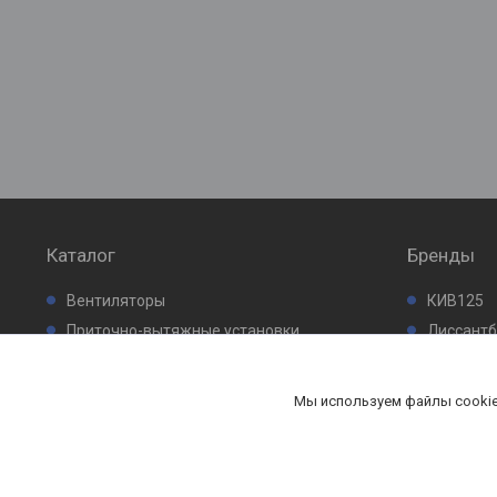
Каталог
Бренды
Вентиляторы
КИВ125
Приточно-вытяжные установки
Лиссант
Кондиционеры
Промфил
Проектирование систем вентиляции
Мы используем файлы cookie