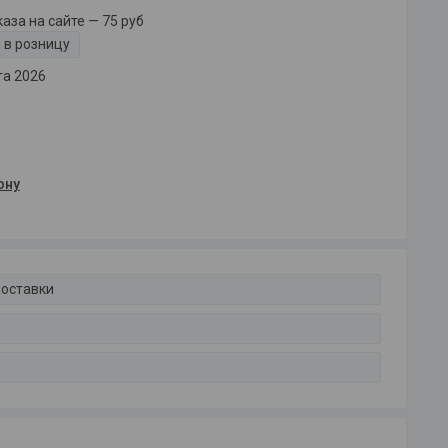
за на сайте — 75 руб
 в розницу
та 2026
ону
доставки