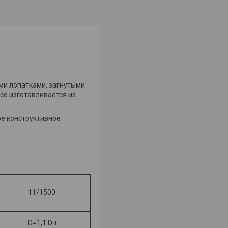
ми лопатками, загнутыми
со изготавливается из
ое конструктивное
11/1500
D=1,1 Dн