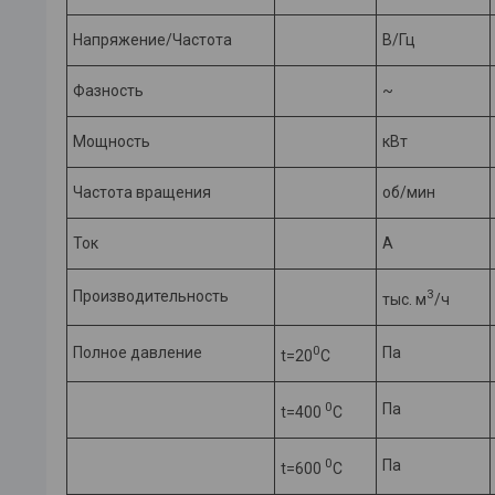
Напряжение/Частота
В/Гц
Фазность
~
Мощность
кВт
Частота вращения
об/мин
Ток
А
3
Производительность
тыс. м
/ч
0
Полное давление
Па
t=20
C
0
Па
t=400
C
0
Па
t=600
C