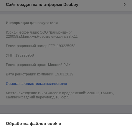
Сайт создан на платформе Deal.by
Информация для покупателя
Юридическое лицо:
ООО "Даймондэйр"
220058,г.Минск,ул.Нововиленская д.38,к.11
Регистрационный номер ЕГР: 193225958
УНП: 193225958
Регистрационный орган: Минский РИК
Дата регистрации компании: 19.03.2019
Ссылка на свидетельство/лицензию
Местонахождение книги жалоб и предложений: 220012, г.Минск,
Калининградский переулок д.16, оф.5
Обработка файлов cookie