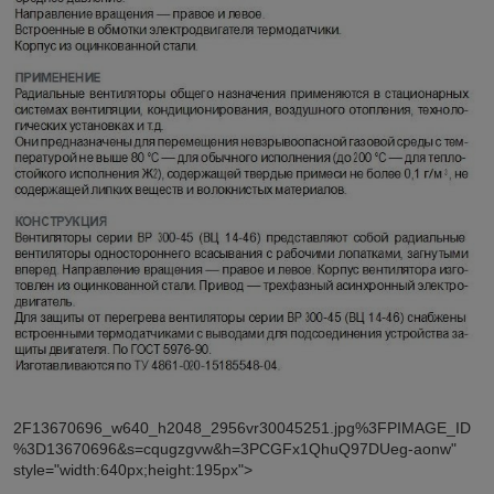
2F13670696_w640_h2048_2956vr30045251.jpg%3FPIMAGE_ID
%3D13670696&s=cqugzgvw&h=3PCGFx1QhuQ97DUeg-aonw"
style="width:640px;height:195px">