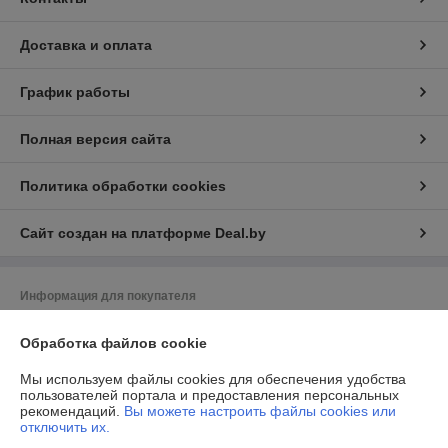
Доставка и оплата
График работы
Полная версия сайта
Политика обработки cookies
Сайт создан на платформе Deal.by
Информация для покупателя
Юридическое лицо:
ООО "Даймондэйр"
Обработка файлов cookie
220058,г.Минск,ул.Нововиленская д.38,к.11
Регистрационный номер ЕГР: 193225958
Мы используем файлы cookies для обеспечения удобства
пользователей портала и предоставления персональных
УНП: 193225958
рекомендаций.
Вы можете настроить файлы cookies или
отключить их.
Регистрационный орган: Минский РИК