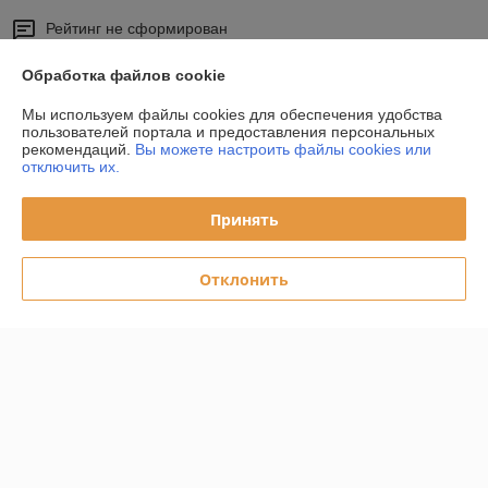
Рейтинг не сформирован
Менее 5 отзывов за последний год
Обработка файлов cookie
Работает с 01.04.2011
Мы используем файлы cookies для обеспечения удобства
г. Минск
пользователей портала и предоставления персональных
г. Минск,Калининградский переулок д.16, оф.5, Минск,
рекомендаций.
Вы можете настроить файлы cookies или
Беларусь
отключить их.
Контакты
Принять
Сегодня работает с 08:30 до 17:30
Показать весь график работы
Отклонить
Отзывы о магазине
У компании пока нет отзывов, добавьте первый
О нас
Контакты