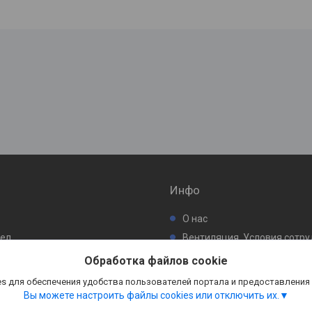
Инфо
О нас
бел
Вентиляция. Условия сотр
ьтр
Обработка файлов cookie
s для обеспечения удобства пользователей портала и предоставления
Вы можете настроить файлы cookies или отключить их.