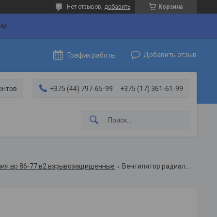
Нет отзывов,
добавить
Корзина
ом
Добавить отзыв
График работы
ентов
+375 (44) 797-65-99
+375 (17) 361-61-99
ния вр 86-77 в2 взрывозащищенные
Вентилятор радиальный низкого давления вр 86-77-10,0-11,0/750 d/dn1