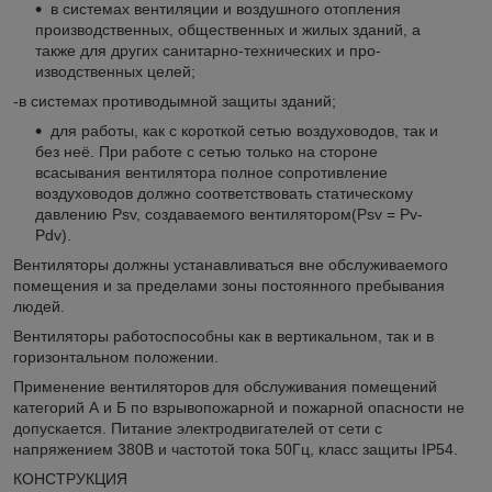
в системах вентиляции и воздушного отопления
производственных, обще­ственных и жилых зданий, а
также для других санитарно-технических и про­
изводственных целей;
-в системах противодымной защиты зданий;
для работы, как с короткой сетью воздуховодов, так и
без неё. При работе с сетью только на стороне
всасывания вентилятора полное сопротивление
воздуховодов должно соответствовать статическому
давлению Рsv, создавае­мого вентилятором(Psv = Pv-
Pdv).
Вентиляторы должны устанавливаться вне обслуживаемого
помещения и за пределами зоны постоянного пребывания
людей.
Вентиляторы работоспособны как в вертикальном, так и в
горизонтальном положении.
Применение вентиляторов для обслуживания помещений
категорий А и Б по взрывопожарной и пожарной опасности не
допускается. Питание электродвигателей от сети с
напряжением 380В и частотой тока 50Гц, класс защиты IP54.
КОНСТРУКЦИЯ