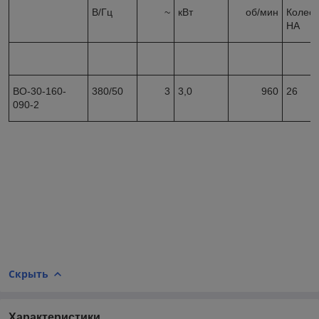
В/Гц
~
кВт
об/мин
Колесо
НА
ВО-30-160-
380/50
3
3,0
960
26
090-2
Скрыть
Характеристики