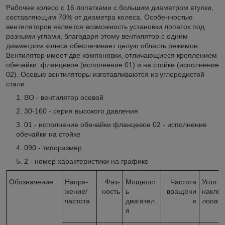
Рабочее колесо с 16 лопатками с большим диаметром втулки,
составляющим 70% от диаметра колеса. Особенностью
вентиляторов является возможность установки лопаток под
разными углами, благодаря этому вентилятор с одним
диаметром колеса обеспечивает целую область режимов.
Вентилятор имеет две компоновки, отличающиеся креплением
обечайки: фланцевое (исполнение 01) и на стойке (исполнение
02). Осевые вентиляторы изготавливаются из углеродистой
стали.
ВО - вентилятор осевой
30-160 - серия высокого давления
01 - исполнение обечайки фланцевое 02 - исполнение
обечайки на стойке
090 - типоразмер
2 - номер характеристики на графике
Обозначение
Напря­
Фаз-
Мощност
Частота
Угол
жение/
ность
ь
вращени
накло
частота
двигател
я
лопато
я