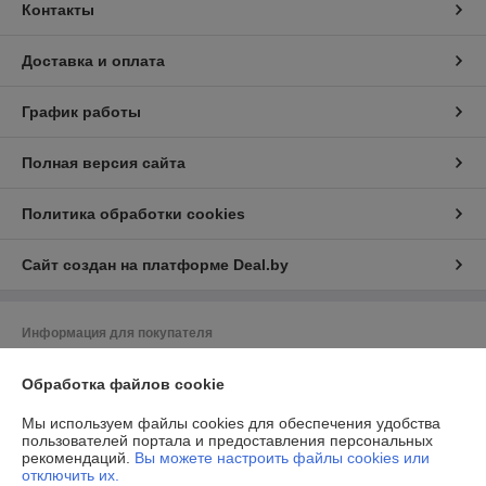
Контакты
Доставка и оплата
График работы
Полная версия сайта
Политика обработки cookies
Сайт создан на платформе Deal.by
Информация для покупателя
Юридическое лицо:
ООО "Даймондэйр"
Обработка файлов cookie
220058,г.Минск,ул.Нововиленская д.38,к.11
Регистрационный номер ЕГР: 193225958
Мы используем файлы cookies для обеспечения удобства
пользователей портала и предоставления персональных
УНП: 193225958
рекомендаций.
Вы можете настроить файлы cookies или
отключить их.