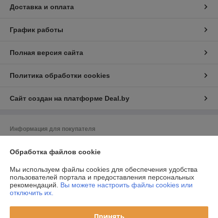
Доставка и оплата
График работы
Полная версия сайта
Политика обработки cookies
Сайт создан на платформе Deal.by
Информация для покупателя
Юридическое лицо:
ООО "Даймондэйр"
Обработка файлов cookie
220058,г.Минск,ул.Нововиленская д.38,к.11
Регистрационный номер ЕГР: 193225958
Мы используем файлы cookies для обеспечения удобства
пользователей портала и предоставления персональных
УНП: 193225958
рекомендаций.
Вы можете настроить файлы cookies или
отключить их.
Регистрационный орган: Минский РИК
Дата регистрации компании: 19.03.2019
Принять