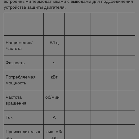
встроенными термодатчиками с выводами для подсоединения
устройства защиты двигателя.
Напряжение/
В/Гц
Частота
Фазность
~
Потребляемая
кВт
мощность
Частота
об/мин
вращения
Ток
А
Производительно
тыс. м
3
/
сть
час