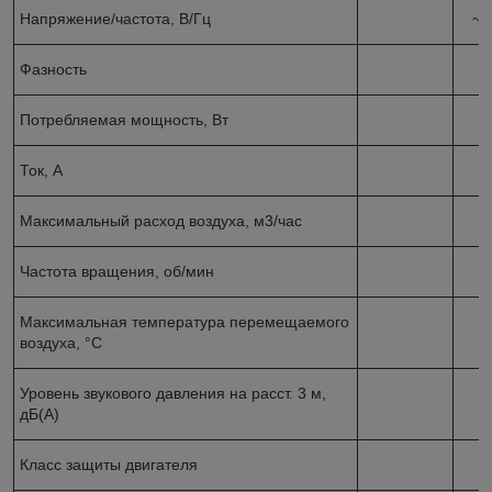
Напряжение/частота, В/Гц
~3
Фазность
Потребляемая мощность, Вт
Ток, А
Максимальный расход воздуха, м
3
/час
1
Частота вращения, об/мин
1
Максимальная температура перемещаемого
воздуха, °С
Уровень звукового давления на расст. 3 м,
дБ(А)
Класс защиты двигателя