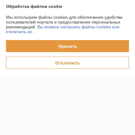
Обработка файлов cookie
Работает с 01.04.2011
Мы используем файлы cookies для обеспечения удобства
г. Минск
пользователей портала и предоставления персональных
г. Минск,Калининградский переулок д.16, оф.5, Минск,
рекомендаций.
Вы можете настроить файлы cookies или
Беларусь
отключить их.
Контакты
Принять
Сегодня работает с 08:30 до 17:30
Показать весь график работы
Отклонить
Отзывы о магазине
У компании пока нет отзывов, добавьте первый
О нас
Контакты
Доставка и оплата