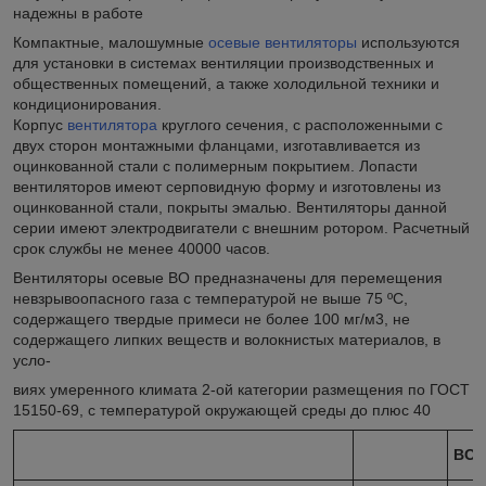
надежны в работе
Компактные, малошумные
осевые вентиляторы
используются
для установки в системах вентиляции производственных и
общественных помещений, а также холодильной техники и
кондиционирования.
Корпус
вентилятора
круглого сечения, с расположенными с
двух сторон монтажными фланцами, изготавливается из
оцинкованной стали с полимерным покрытием. Лопасти
вентиляторов имеют серповидную форму и изготовлены из
оцинкованной стали, покрыты эмалью. Вентиляторы данной
серии имеют электродвигатели с внешним ротором. Расчетный
срок службы не менее 40000 часов.
Вентиляторы осевые ВО предназначены для перемещения
невзрывоопасного газа с температурой не выше 75 ºС,
содержащего твердые примеси не более
100 мг/м
3
, не
содержащего липких веществ и волокнистых материалов, в
усло-
виях умеренного климата 2-ой категории размещения по ГОСТ
15150-69, с температурой окружающей среды до плюс 40
ВО 