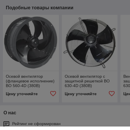
Подобные товары компании
Осевой вентилятор
Осевой вентилятор с
Вен
(фланцевое исполнение)
защитной решеткой ВО
за
ВО 560-4D (380В)
630-4D (380В)
630
Цену уточняйте
Цену уточняйте
Це
О нас
Рейтинг не сформирован
Менее 5 отзывов за последний год