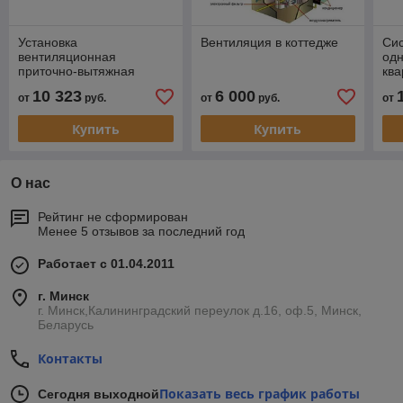
Установка
Вентиляция в коттедже
Сис
вентиляционная
од
приточно-вытяжная
кв
Node1- 700/RP,VAC,E3.8
10 323
6 000
от
руб.
от
руб.
от
Vertical
Купить
Купить
О нас
Рейтинг не сформирован
Менее 5 отзывов за последний год
Работает с 01.04.2011
г. Минск
г. Минск,Калининградский переулок д.16, оф.5, Минск,
Беларусь
Контакты
Показать весь график работы
Сегодня выходной