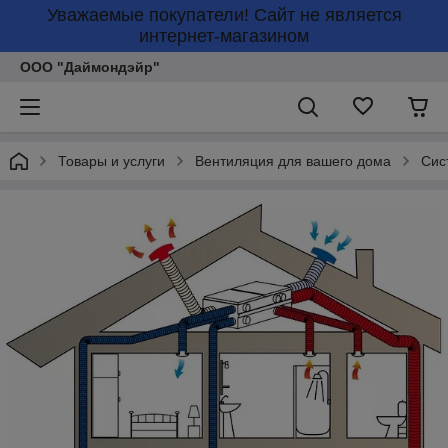
Уважаемые покупатели! Сайт не является
интернет-магазином
ООО "Даймондэйр"
Товары и услуги
Вентиляция для вашего дома
Сис