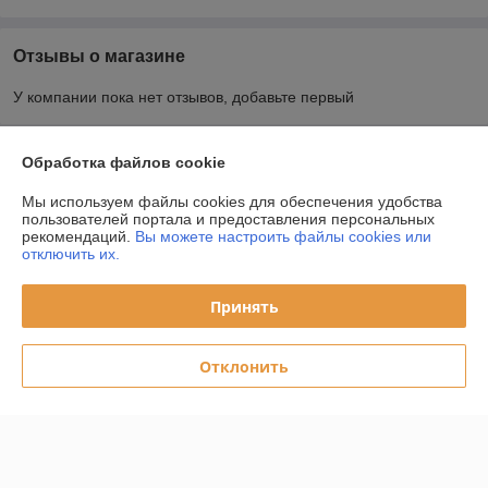
Отзывы о магазине
У компании пока нет отзывов, добавьте первый
О нас
Обработка файлов cookie
Мы используем файлы cookies для обеспечения удобства
Контакты
пользователей портала и предоставления персональных
рекомендаций.
Вы можете настроить файлы cookies или
отключить их.
Доставка и оплата
Принять
График работы
Отклонить
Полная версия сайта
Политика обработки cookies
Сайт создан на платформе Deal.by