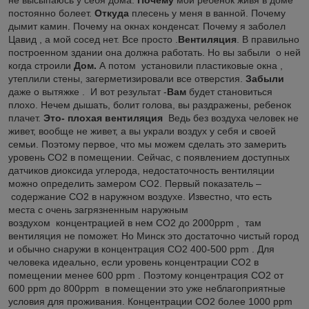
постоянно болеет.
Откуда
плесень у меня в ванной. Почему
дымит камин. Почему на окнах конденсат. Почему я заболел
Цавид , а мой сосед нет. Все просто .
Вентиляция
. В правильно
построенном здании она должна работать. Но вы забыли о ней
когда строили
Дом.
А потом установили пластиковые окна ,
утеплили стены, загерметизировали все отверстия.
Забыли
даже о вытяжке . И вот результат -
Вам
будет становиться
плохо. Нечем дышать, болит голова, вы раздражены, ребенок
плачет.
Это- плохая вентиляция
Ведь без воздуха человек не
живет, вообще не живет, а вы украли воздух у себя и своей
семьи. Поэтому первое, что мы можем сделать это замерить
уровень СО2 в помещении. Сейчас, с появлением доступных
датчиков диоксида углерода, недостаточность вентиляции
можно определить замером СО2. Первый показатель –
содержание СО2 в наружном воздухе. Известно, что есть
места с очень загрязненным наружным
воздухом концентрацией в нем СО2 до 2000ppm , там
вентиляция не поможет. Но Минск это достаточно чистый город
и обычно снаружи в концентрация СО2 400-500 ppm . Для
человека идеально, если уровень концентрации СО2 в
помещении менее 600 ppm . Поэтому концентрация СО2 от
600 ppm до 800ppm в помещении это уже неблагоприятные
условия для проживания. Концентрации СО2 более 1000 ppm