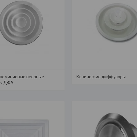
алюминиевые веерные
Конические диффузоры
ы ДФА