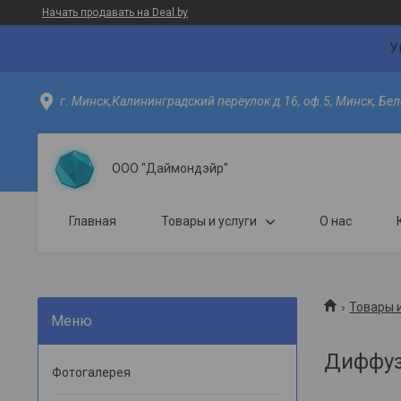
Начать продавать на Deal.by
У
г. Минск,Калининградский переулок д.16, оф.5, Минск, Бел
ООО "Даймондэйр"
Главная
Товары и услуги
О нас
Товары и
Диффу
Фотогалерея