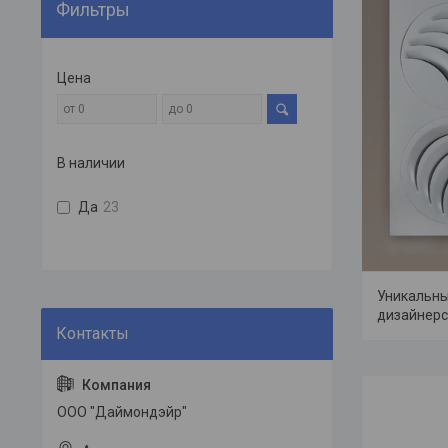
Фильтры
Цена
В наличии
Да
23
Уникальны
дизайнерс
ООО "Даймондэйр"