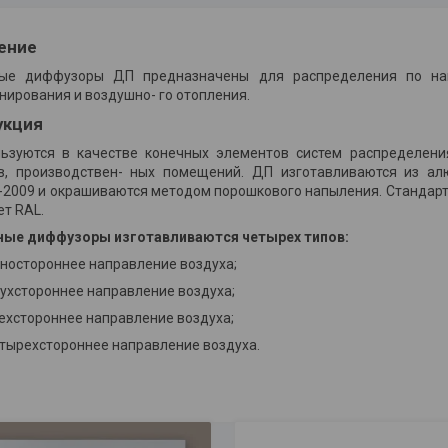
ение
ые диффузоры ДП предназначены для распределения по нап
нирования и воздушно- го отопления.
укция
ьзуются в качестве конечных элементов систем распределения
в, производствен- ных помещений. ДП изготавливаются из ал
-2009 и окрашиваются методом порошкового напыления. Стандартн
т RAL.
ые диффузоры изготавливаются четырех типов:
дностороннее направление воздуха;
вухстороннее направление воздуха;
ехстороннее направление воздуха;
етырехстороннее направление воздуха.