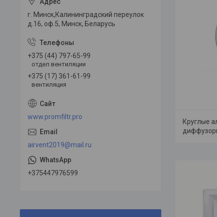
г. Минск,Калининградский переулок
д.16, оф.5, Минск, Беларусь
+375 (44) 797-65-99
отдел вентиляции
+375 (17) 361-61-99
вентиляция
www.promfiltr.pro
Круглые 
диффузор
airvent2019@mail.ru
+375447976599