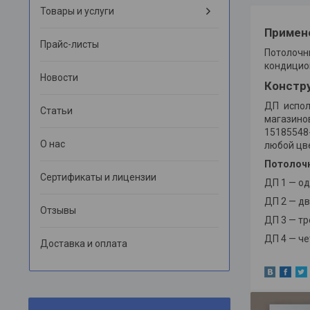
Товары и услуги
Примен
Прайс-листы
Потолочн
кондицио
Новости
Констр
ДП испол
Статьи
магазино
15185548
О нас
любой цве
Потолочн
Сертификаты и лицензии
ДП 1 — о
ДП 2 — д
Отзывы
ДП 3 — тр
ДП 4 — ч
Доставка и оплата