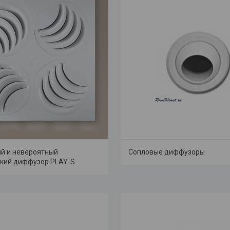
й и невероятный
Сопловые диффузоры
кий диффузор PLAY-S