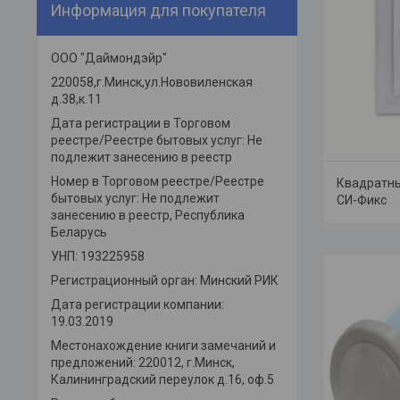
Информация для покупателя
ООО "Даймондэйр"
220058,г.Минск,ул.Нововиленская
д.38,к.11
Дата регистрации в Торговом
реестре/Реестре бытовых услуг: Не
подлежит занесению в реестр
Номер в Торговом реестре/Реестре
Квадратн
бытовых услуг: Не подлежит
СИ-Фикс
занесению в реестр, Республика
Беларусь
УНП: 193225958
Регистрационный орган: Минский РИК
Дата регистрации компании:
19.03.2019
Местонахождение книги замечаний и
предложений: 220012, г.Минск,
Калининградский переулок д.16, оф.5