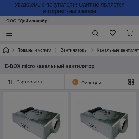
Уважаемые покупатели! Сайт не является
интернет-магазином
ООО "Даймондэйр"
Товары и услуги
Вентиляторы
Канальные вентилят
E-BOX micro канальный вентилятор
Сортировка
0
Фильтры